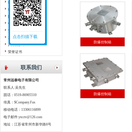
红外测温仪
红外热成像仪
防护罩
针孔镜头
安装附件
点击扫描下载
水冷防护罩
防爆控制箱
风冷防护罩
荣誉证书
联系我们
常州远泰电子有限公司
联系人:吴先生
防爆控制箱
固话：0519-86905510
传真：$Company.Fax
移动电话：13306116899
电子邮件:
ytcctv@126.com
地址：江苏省常州市新华路8号