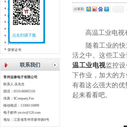
红外测温仪
红外热成像仪
防护罩
针孔镜头
安装附件
高温工业电视有
点击扫描下载
水冷防护罩
风冷防护罩
随着工业的快速
荣誉证书
活之中。这些工业
温工业电视
监控设
联系我们
下作业，加大的方
常州远泰电子有限公司
有着这么强大的优
联系人:吴先生
固话：0519-86905510
起来看看吧。
传真：$Company.Fax
移动电话：13306116899
电子邮件:
ytcctv@126.com
地址：江苏省常州市新华路8号