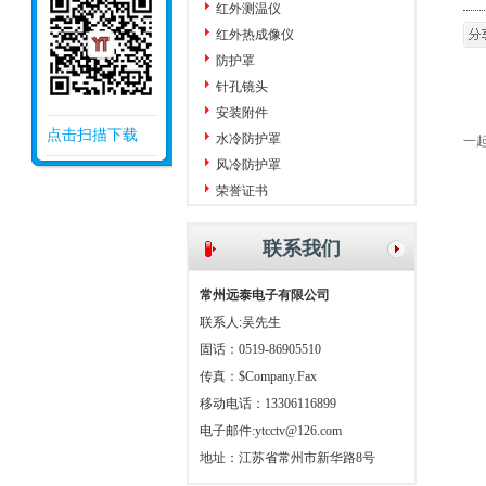
红外测温仪
红外热成像仪
防护罩
针孔镜头
安装附件
众
点击扫描下载
水冷防护罩
一
风冷防护罩
荣誉证书
联系我们
常州远泰电子有限公司
联系人:吴先生
固话：0519-86905510
传真：$Company.Fax
移动电话：13306116899
电子邮件:
ytcctv@126.com
地址：江苏省常州市新华路8号