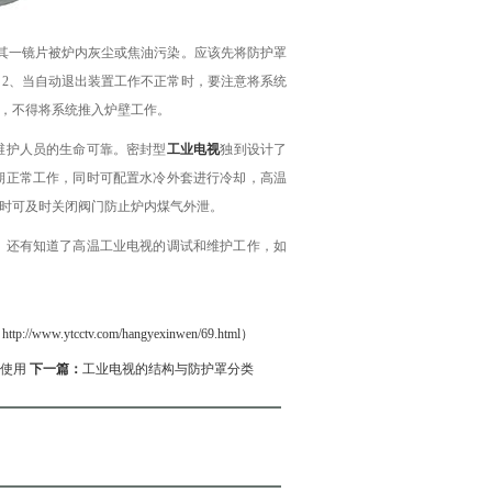
其一镜片被炉内灰尘或焦油污染。应该先将防护罩
2、当自动退出装置工作不正常时，要注意将系统
，不得将系统推入炉壁工作。
护人员的生命可靠。密封型
工业电视
独到设计了
期正常工作，同时可配置水冷外套进行冷却，高温
时可及时关闭阀门防止炉内煤气外泄。
还有知道了高温工业电视的调试和维护工作，如
cctv.com/hangyexinwen/69.html）
使用
下一篇：
工业电视的结构与防护罩分类