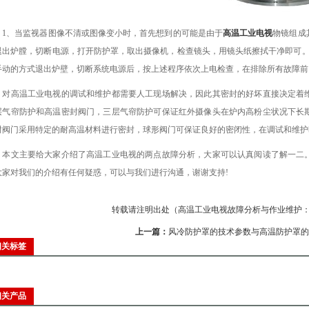
、当监视器图像不清或图像变小时，首先想到的可能是由于
高温工业电视
物镜组成
退出炉膛，切断电源，打开防护罩，取出摄像机，检查镜头，用镜头纸擦拭干净即可。
手动的方式退出炉壁，切断系统电源后，按上述程序依次上电检查，在排除所有故障前
高温工业电视的调试和维护都需要人工现场解决，因此其密封的好坏直接决定着维
层气帘防护和高温密封阀门，三层气帘防护可保证红外摄像头在炉内高粉尘状况下长
封阀门采用特定的耐高温材料进行密封，球形阀门可保证良好的密闭性，在调试和维护
文主要给大家介绍了高温工业电视的两点故障分析，大家可以认真阅读了解一二。
大家对我们的介绍有任何疑惑，可以与我们进行沟通，谢谢支持!
转载请注明出处（高温工业电视故障分析与作业维护：http://www.yt
上一篇：
风冷防护罩的技术参数与高温防护罩的
相关标签
相关产品