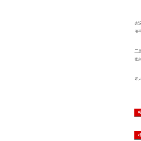
1
先
用
对
三
密
本
果